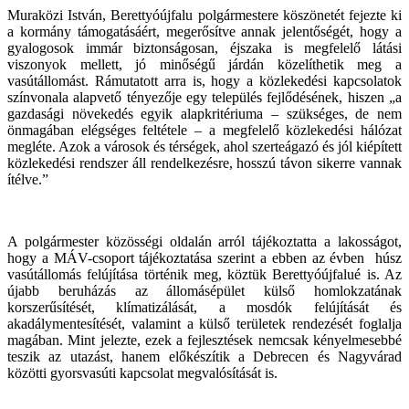
Muraközi István, Berettyóújfalu polgármestere köszönetét fejezte ki
a kormány támogatásáért, megerősítve annak jelentőségét, hogy a
gyalogosok immár biztonságosan, éjszaka is megfelelő látási
viszonyok mellett, jó minőségű járdán közelíthetik meg a
vasútállomást. Rámutatott arra is, hogy a közlekedési kapcsolatok
színvonala alapvető tényezője egy település fejlődésének, hiszen „a
gazdasági növekedés egyik alapkritériuma – szükséges, de nem
önmagában elégséges feltétele – a megfelelő közlekedési hálózat
megléte. Azok a városok és térségek, ahol szerteágazó és jól kiépített
közlekedési rendszer áll rendelkezésre, hosszú távon sikerre vannak
ítélve.”
A polgármester közösségi oldalán arról tájékoztatta a lakosságot,
hogy a MÁV-csoport tájékoztatása szerint a ebben az évben húsz
vasútállomás felújítása történik meg, köztük Berettyóújfalué is. Az
újabb beruházás az állomásépület külső homlokzatának
korszerűsítését, klímatizálását, a mosdók felújítását és
akadálymentesítését, valamint a külső területek rendezését foglalja
magában. Mint jelezte, ezek a fejlesztések nemcsak kényelmesebbé
teszik az utazást, hanem előkészítik a Debrecen és Nagyvárad
közötti gyorsvasúti kapcsolat megvalósítását is.