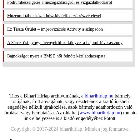
Pódiumbeszélgetés a mezőgazdaságról és vízgazdálkodásról
Múzeumi tábor közel húsz kis felfedező részvételével
Ez Tiszta Őrület – improvizációs Activity a színpadon
A Sárrét ősi gyógynövényeiről írt könyvet a bajomi füvesasszony
Bajnokságot nyert a BMSE női felnőtt kézilabdacsapata
Tilos a Bihari Hírlap archívumának, a
biharihirlap.hu
bármely
fotójának, írott anyagának, vagy részletének a kiadó írásbeli
engedélye nélküli újraközlése, azok bármely adathordozón való
tárolása, vagy bemutatása. Az oldalra (
www.biharihirlap.hu
) mutató
link elhelyezése is a kiadó engedélyéhez kötött.
Copyright © 2017-2024 biharihirlap. Minden jog fenntartva.