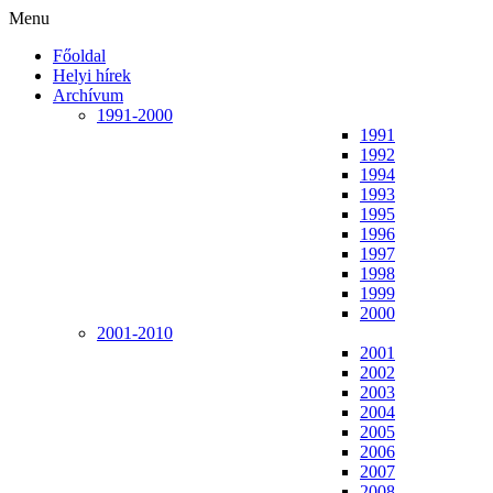
Menu
Főoldal
Helyi hírek
Archívum
1991-2000
1991
1992
1994
1993
1995
1996
1997
1998
1999
2000
2001-2010
2001
2002
2003
2004
2005
2006
2007
2008