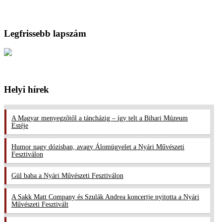
Legfrissebb lapszám
Helyi hírek
A Magyar menyegzőtől a táncházig – így telt a Bihari Múzeum
Estéje
Humor nagy dózisban, avagy Álomügyelet a Nyári Művészeti
Fesztiválon
Gül baba a Nyári Művészeti Fesztiválon
A Sakk Matt Company és Szulák Andrea koncertje nyitotta a Nyári
Művészeti Fesztivált