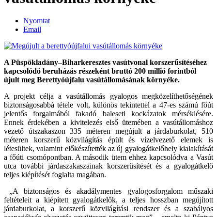
Nyomtat
Email
A Püspökladány–Biharkeresztes vasútvonal korszerűsítéséhez
kapcsolódó beruházás részeként bruttó 200 millió forintból
újult meg Berettyóújfalu vasútállomásának környéke.
A projekt célja a vasútállomás gyalogos megközelíthetőségének
biztonságosabbá tétele volt, különös tekintettel a 47-es számú főút
jelentős forgalmából fakadó baleseti kockázatok mérséklésére.
Ennek érdekében a kivitelezés első ütemében a vasútállomáshoz
vezető útszakaszon 335 méteren megújult a járdaburkolat, 510
méteren korszerű közvilágítás épült és vízelvezető elemek is
létesültek, valamint előkészítették az új gyalogátkelőhely kialakítását
a főúti csomópontban. A második ütem ehhez kapcsolódva a Vasút
utca további járdaszakaszainak korszerűsítését és a gyalogátkelő
teljes kiépítését foglalta magában.
„A biztonságos és akadálymentes gyalogosforgalom műszaki
feltételeit a kiépített gyalogátkelők, a teljes hosszban megújított
járdaburkolat, a korszerű közvilágítási rendszer és a szabályos