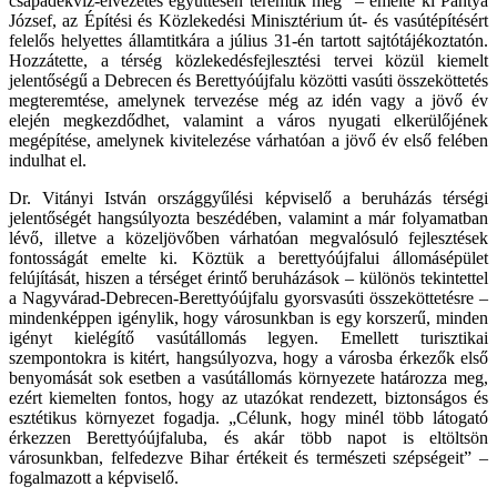
csapadékvíz-elvezetés együttesen teremtik meg” – emelte ki Pántya
József, az Építési és Közlekedési Minisztérium út- és vasútépítésért
felelős helyettes államtitkára a július 31-én tartott sajtótájékoztatón.
Hozzátette, a térség közlekedésfejlesztési tervei közül kiemelt
jelentőségű a Debrecen és Berettyóújfalu közötti vasúti összeköttetés
megteremtése, amelynek tervezése még az idén vagy a jövő év
elején megkezdődhet, valamint a város nyugati elkerülőjének
megépítése, amelynek kivitelezése várhatóan a jövő év első felében
indulhat el.
Dr. Vitányi István országgyűlési képviselő a beruházás térségi
jelentőségét hangsúlyozta beszédében, valamint a már folyamatban
lévő, illetve a közeljövőben várhatóan megvalósuló fejlesztések
fontosságát emelte ki. Köztük a berettyóújfalui állomásépület
felújítását, hiszen a térséget érintő beruházások – különös tekintettel
a Nagyvárad-Debrecen-Berettyóújfalu gyorsvasúti összeköttetésre –
mindenképpen igénylik, hogy városunkban is egy korszerű, minden
igényt kielégítő vasútállomás legyen. Emellett turisztikai
szempontokra is kitért, hangsúlyozva, hogy a városba érkezők első
benyomását sok esetben a vasútállomás környezete határozza meg,
ezért kiemelten fontos, hogy az utazókat rendezett, biztonságos és
esztétikus környezet fogadja. „Célunk, hogy minél több látogató
érkezzen Berettyóújfaluba, és akár több napot is eltöltsön
városunkban, felfedezve Bihar értékeit és természeti szépségeit” –
fogalmazott a képviselő.