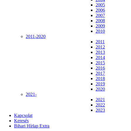
2005
2006
2007
2008
2009
2010
2011-2020
2011
2012
2013
2014
2015
2016
2017
2018
2019
2020
2021-
2021
2022
2023
Kapcsolat
Keresés
Bihari Hírlap Extra