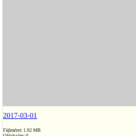
2017-03-01
Fájlméret: 1.92 MB
Oldalszám: 0