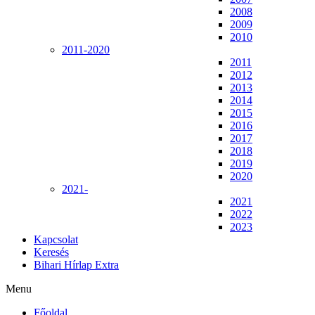
2008
2009
2010
2011-2020
2011
2012
2013
2014
2015
2016
2017
2018
2019
2020
2021-
2021
2022
2023
Kapcsolat
Keresés
Bihari Hírlap Extra
Menu
Főoldal