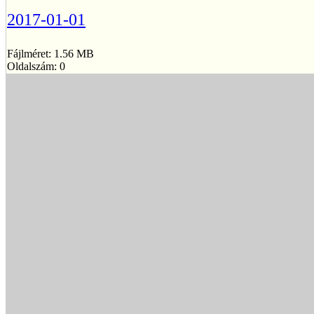
2017-01-01
Fájlméret: 1.56 MB
Oldalszám: 0