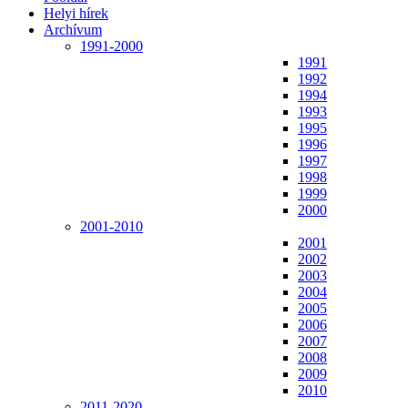
Helyi hírek
Archívum
1991-2000
1991
1992
1994
1993
1995
1996
1997
1998
1999
2000
2001-2010
2001
2002
2003
2004
2005
2006
2007
2008
2009
2010
2011-2020