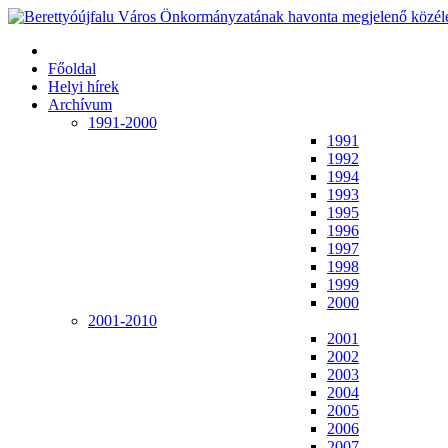
Főoldal
Helyi hírek
Archívum
1991-2000
1991
1992
1994
1993
1995
1996
1997
1998
1999
2000
2001-2010
2001
2002
2003
2004
2005
2006
2007